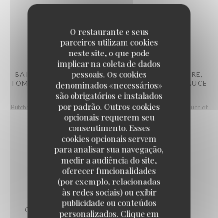
55,00 EUR
O restaurante e seus
parceiros utilizam cookies
neste site, o que pode
implicar na coleta de dados
pessoais. Os cookies
BAIA BURGER (STEAK HACHÉ FAÇON BOUCHÈRE,
TOMATES, LAITUE, COMPOTÉE D'OIGNONS, SAUCE
denominados «necessários»
DU MOMENT)
são obrigatórios e instalados
por padrão. Outros cookies
Butcher-style minced steak, tomatoes,lettuce, onion compote, sauce of
the day
opcionais requerem seu
Lista de alergénios
consentimento. Esses
cookies opcionais servem
38,00 EUR
para analisar sua navegação,
medir a audiência do site,
oferecer funcionalidades
(por exemplo, relacionadas
às redes sociais) ou exibir
publicidade ou conteúdos
COTE DE BŒUF 1.2 KG POUR 2 PERSONNES
personalizados. Clique em
LE BAIA