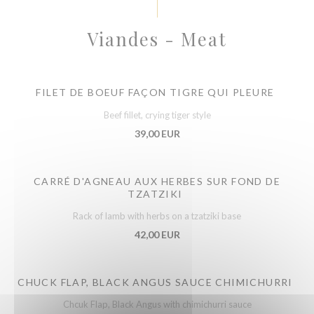
Viandes - Meat
FILET DE BOEUF FAÇON TIGRE QUI PLEURE
Beef fillet, crying tiger style
39,00 EUR
CARRÉ D'AGNEAU AUX HERBES SUR FOND DE
TZATZIKI
Rack of lamb with herbs on a tzatziki base
42,00 EUR
CHUCK FLAP, BLACK ANGUS SAUCE CHIMICHURRI
Chcuk Flap, Black Angus with chimichurri sauce