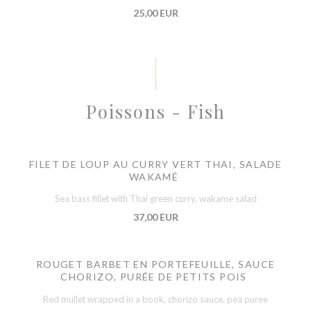
25,00 EUR
Poissons - Fish
FILET DE LOUP AU CURRY VERT THAI, SALADE
WAKAMÉ
Sea bass fillet with Thai green curry, wakame salad
37,00 EUR
ROUGET BARBET EN PORTEFEUILLE, SAUCE
CHORIZO, PURÉE DE PETITS POIS
Red mullet wrapped in a book, chorizo sauce, pea puree