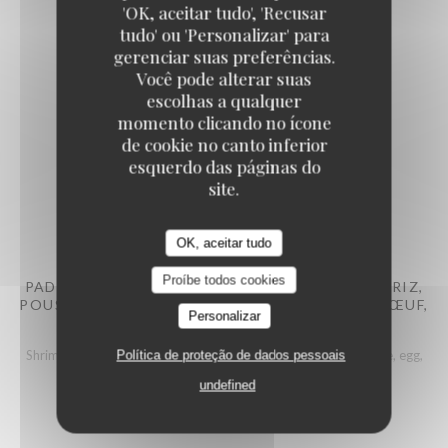
'OK, aceitar tudo', 'Recusar
Rib of beef for 2 pers
tudo' ou 'Personalizar' para
Lista de alergénios
gerenciar suas preferências.
125,00 EUR
Você pode alterar suas
escolhas a qualquer
momento clicando no ícone
de cookie no canto inferior
esquerdo das páginas do
site.
Woks / Risottos / Pates
OK, aceitar tudo
Proíbe todos cookies
PAD THAI CREVETTE (CREVETTE, NOUILLE DE RIZ,
POUSSE DE SOJA, CEBETTE, SAUCE PAD THAI, ŒUF,
Personalizar
CACAHUÈTES)
Shrimp, rice noodles, bean sprouts, spring onion, pad thai sauce, egg,
Política de proteção de dados pessoais
peanut
undefined
Lista de alergénios
36,00 EUR