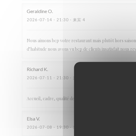
Geraldine
O
2026-07-14
- 21:30 - 来宾 4
Nous aimons bcp votre restaurant mais plutôt hors saison 
d’habitude nous avons vu bcp de clients insatisfait nous 
Richard
K
2026-07-11
- 21:30 - 来宾 2
Accueil, cadre, qualité des plats. Un sans faute !
Elsa
V
2026-07-08
- 19:30 - 来宾 2