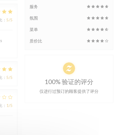
服务
氛围
比
:
5
/5
菜单
us
质价比
比
:
5
/5
100% 验证的评分
仅进行过预订的顾客提供了评分
比
:
1
/5