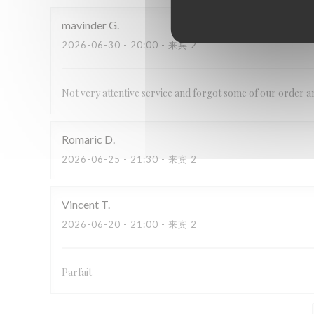
mavinder
G
2026-06-30
- 20:00 - 来宾 2
Not very attentive service and forgot some of our order a
Romaric
D
2026-06-25
- 21:30 - 来宾 2
Vincent
T
2026-06-20
- 21:00 - 来宾 2
Parfait