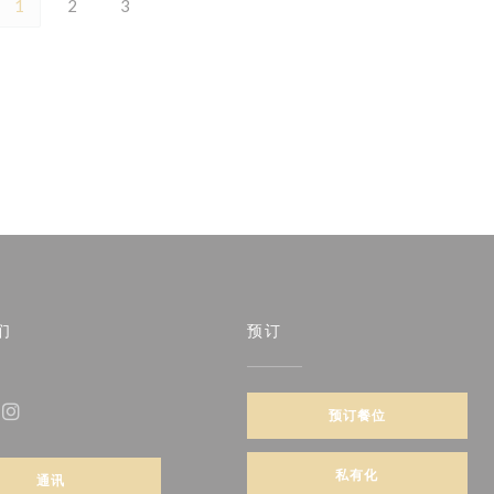
1
2
3
们
预订
预订餐位
ebook ((在新窗口中打开))
Instagram ((在新窗口中打开))
私有化
通讯