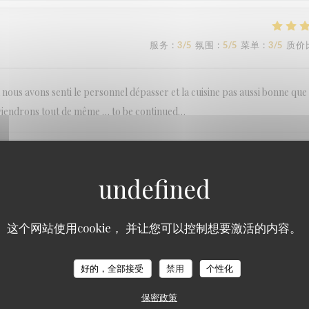
服务
:
3
/5
氛围
:
5
/5
菜单
:
3
/5
质价
nous avons senti le personnel dépasser et la cuisine pas aussi bonne que
reviendrons tout de même … to be continued…
服务
:
5
/5
氛围
:
5
/5
菜单
:
5
/5
质价
这个网站使用cookie， 并让您可以控制想要激活的内容。
LE BAIA
好的，全部接受
禁用
个性化
服务
:
5
/5
氛围
:
5
/5
菜单
:
5
/5
质价
保密政策