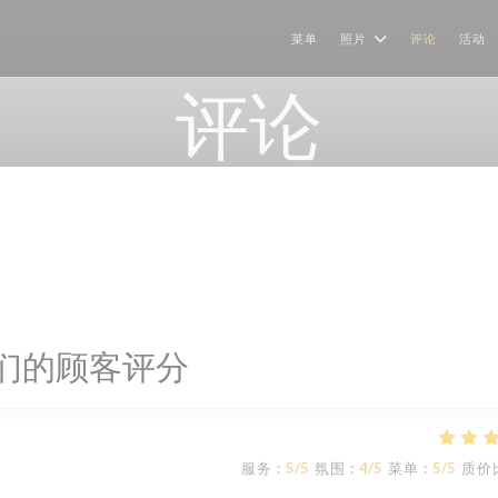
菜单
照片
评论
活动
评论
们的顾客评分
服务
:
5
/5
氛围
:
4
/5
菜单
:
5
/5
质价