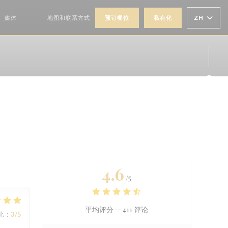
ZH
媒体
地图和联系方式
预订餐位
私有化
((在新窗口中打开))
((在新窗口中打开))
Fac
Ins
4.6
/5
平均评分 —
411 评论
比
:
3
/5