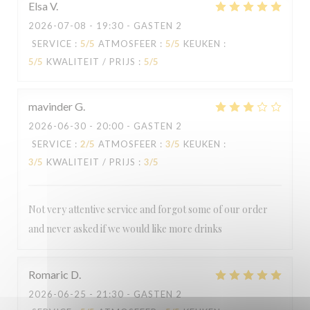
LE BAIA
Elsa
V
2026-07-08
- 19:30 - GASTEN 2
SERVICE
:
5
/5
ATMOSFEER
:
5
/5
KEUKEN
:
5
/5
KWALITEIT / PRIJS
:
5
/5
mavinder
G
2026-06-30
- 20:00 - GASTEN 2
SERVICE
:
2
/5
ATMOSFEER
:
3
/5
KEUKEN
:
3
/5
KWALITEIT / PRIJS
:
3
/5
Not very attentive service and forgot some of our order
and never asked if we would like more drinks
Romaric
D
2026-06-25
- 21:30 - GASTEN 2