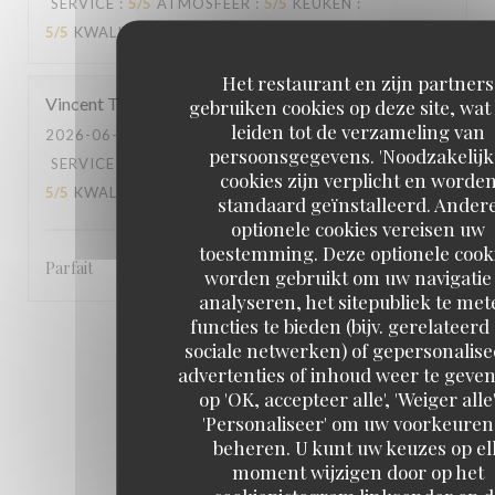
SERVICE
:
5
/5
ATMOSFEER
:
5
/5
KEUKEN
:
5
/5
KWALITEIT / PRIJS
:
5
/5
Het restaurant en zijn partners
Vincent
T
gebruiken cookies op deze site, wat
leiden tot de verzameling van
2026-06-20
- 21:00 - GASTEN 2
persoonsgegevens. 'Noodzakelijk
SERVICE
:
5
/5
ATMOSFEER
:
5
/5
KEUKEN
:
cookies zijn verplicht en worde
5
/5
KWALITEIT / PRIJS
:
5
/5
standaard geïnstalleerd. Ander
optionele cookies vereisen uw
toestemming. Deze optionele cook
Parfait
worden gebruikt om uw navigatie 
analyseren, het sitepubliek te met
functies te bieden (bijv. gerelateerd
1
2
3
sociale netwerken) of gepersonalis
advertenties of inhoud weer te geven
op 'OK, accepteer alle', 'Weiger alle'
'Personaliseer' om uw voorkeuren
beheren. U kunt uw keuzes op el
moment wijzigen door op het