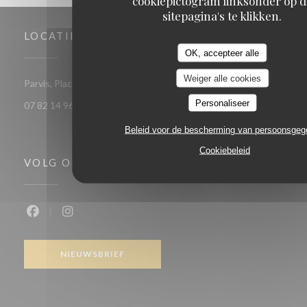
cookiepictogram linksonder op d
sitepagina's te klikken.
LOCATIE
OK, accepteer alle
Weiger alle cookies
((opent in een nieuw ve
Parvis, Place Kennedy 83700 Saint Raphaël
Personaliseer
07 82 14 96 12
Beleid voor de bescherming van persoonsge
Cookiebeleid
VOLG ONS
Facebook ((opent in een nieuw venster))
Instagram ((opent in een nieuw venster))
NIEUWSBRIEF