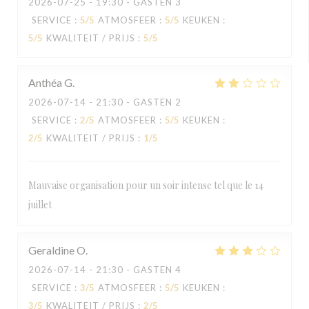
2026-07-25
- 19:30 - GASTEN 3
SERVICE
:
5
/5
ATMOSFEER
:
5
/5
KEUKEN
:
5
/5
KWALITEIT / PRIJS
:
5
/5
Anthéa
G
2026-07-14
- 21:30 - GASTEN 2
SERVICE
:
2
/5
ATMOSFEER
:
5
/5
KEUKEN
:
2
/5
KWALITEIT / PRIJS
:
1
/5
Mauvaise organisation pour un soir intense tel que le 14
juillet
Geraldine
O
2026-07-14
- 21:30 - GASTEN 4
SERVICE
:
3
/5
ATMOSFEER
:
5
/5
KEUKEN
:
3
/5
KWALITEIT / PRIJS
:
2
/5