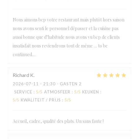
Nous aimons bcp votre restaurant mais plutôt hors saison
nous avons senti le personnel dépasser et la cuisine pas
aussi bonne que d’habitude nous avons vu bcp de clients
insatisfait nous reviendrons tout de même … to be
continued…
Richard
K
2026-07-11
- 21:30 - GASTEN 2
SERVICE
:
5
/5
ATMOSFEER
:
5
/5
KEUKEN
:
5
/5
KWALITEIT / PRIJS
:
5
/5
Accueil, cadre, qualité des plats. Un sans faute !