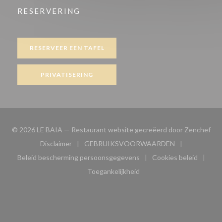
RESERVERING
RESERVEER EEN TAFEL
PRIVATISERING
((o
© 2026 LE BAIA — Restaurant website gecreëerd door
Zenchef
Disclaimer
GEBRUIKSVOORWAARDEN
((opent in een nieuw venster))
((opent in een nieuw venster
Beleid bescherming persoonsgegevens
Cookies beleid
((opent in een nieuw venster))
((opent in ee
Toegankelijkheid
((opent in een nieuw venster))