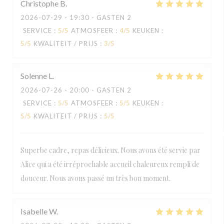
Christophe
B
2026-07-29
- 19:30 - GASTEN 2
SERVICE
:
5
/5
ATMOSFEER
:
4
/5
KEUKEN
:
5
/5
KWALITEIT / PRIJS
:
3
/5
Solenne
L
2026-07-26
- 20:00 - GASTEN 2
SERVICE
:
5
/5
ATMOSFEER
:
5
/5
KEUKEN
:
5
/5
KWALITEIT / PRIJS
:
5
/5
Superbe cadre, repas délicieux. Nous avons été servie par
Alice qui a été irréprochable accueil chaleureux rempli de
douceur. Nous avons passé un très bon moment.
Isabelle
W