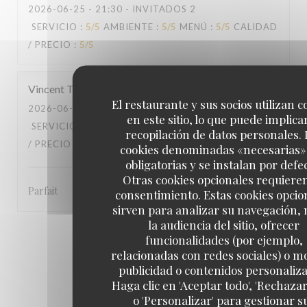
2026-06-25
- 21:30 - INVITADOS 2
SERVICIO
:
5
/5
AMBIENTE
:
5
/5
MENÚ
:
5
/5
CALIDAD
/ PRECIO
:
5
/5
Vincent
T
El restaurante y sus socios utilizan c
2026-06-20
- 21:00 - INVITADOS 2
en este sitio, lo que puede implicar
SERVICIO
:
5
/5
AMBIENTE
:
5
/5
MENÚ
:
5
/5
CALIDAD
recopilación de datos personales. 
/ PRECIO
:
5
/5
cookies denominadas «necesarias»
obligatorias y se instalan por defe
Otras cookies opcionales requiere
Parfait
consentimiento. Estas cookies opcio
sirven para analizar su navegación,
la audiencia del sitio, ofrecer
1
2
3
funcionalidades (por ejemplo,
relacionadas con redes sociales) o m
publicidad o contenidos personaliz
Haga clic en 'Aceptar todo', 'Rechazar
o 'Personalizar' para gestionar s