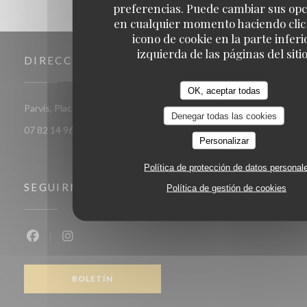
preferencias. Puede cambiar sus op
en cualquier momento haciendo clic 
icono de cookie en la parte inferi
izquierda de las páginas del sitio
DIRECCIÓN
OK, aceptar todas
((abre en una nueva ve
Parvis, Place Kennedy 83700 Saint Raphaël
Denegar todas las cookies
07 82 14 96 12
Personalizar
Política de protección de datos personal
SEGUIRNOS
Política de gestión de cookies
Facebook ((abre en una nueva ventana))
Instagram ((abre en una nueva ventana))
BOLETÍN