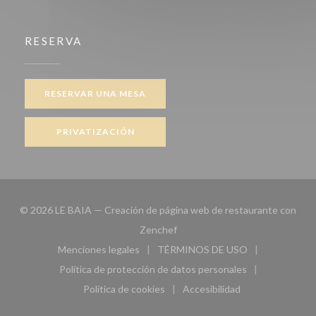
RESERVA
RESERVAR UNA MESA
PRIVATIZACIÓN
© 2026 LE BAIA — Creación de página web de restaurante con
((abre en una nueva ventana))
Zenchef
Menciones legales
TÉRMINOS DE USO
((abre en una nueva ventana))
((abre en una nueva ven
Política de protección de datos personales
((abre en una nueva ventana))
Política de cookies
Accesibilidad
((abre en una nueva ventana))
((abre en una nueva ven