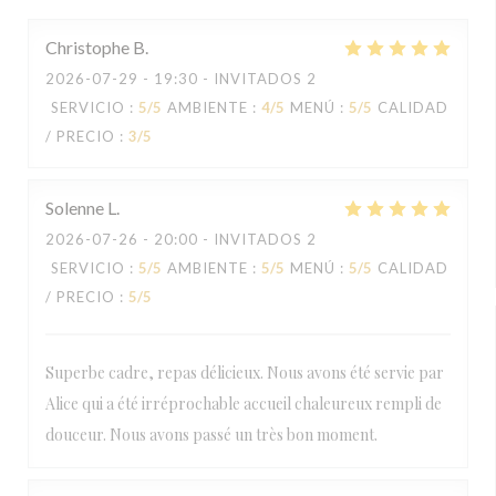
Christophe
B
2026-07-29
- 19:30 - INVITADOS 2
SERVICIO
:
5
/5
AMBIENTE
:
4
/5
MENÚ
:
5
/5
CALIDAD
/ PRECIO
:
3
/5
Solenne
L
2026-07-26
- 20:00 - INVITADOS 2
SERVICIO
:
5
/5
AMBIENTE
:
5
/5
MENÚ
:
5
/5
CALIDAD
/ PRECIO
:
5
/5
Superbe cadre, repas délicieux. Nous avons été servie par
Alice qui a été irréprochable accueil chaleureux rempli de
douceur. Nous avons passé un très bon moment.