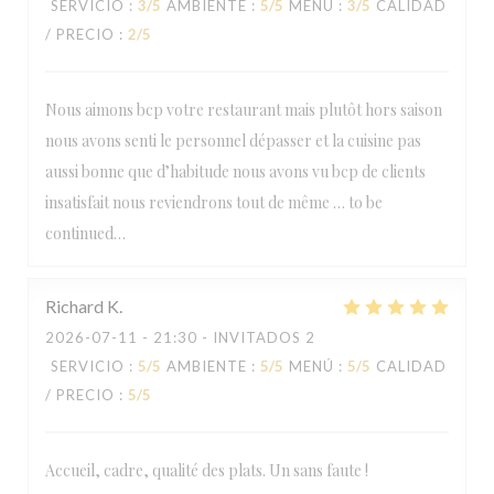
SERVICIO
:
3
/5
AMBIENTE
:
5
/5
MENÚ
:
3
/5
CALIDAD
/ PRECIO
:
2
/5
Nous aimons bcp votre restaurant mais plutôt hors saison
nous avons senti le personnel dépasser et la cuisine pas
aussi bonne que d’habitude nous avons vu bcp de clients
insatisfait nous reviendrons tout de même … to be
continued…
Richard
K
2026-07-11
- 21:30 - INVITADOS 2
SERVICIO
:
5
/5
AMBIENTE
:
5
/5
MENÚ
:
5
/5
CALIDAD
/ PRECIO
:
5
/5
Accueil, cadre, qualité des plats. Un sans faute !