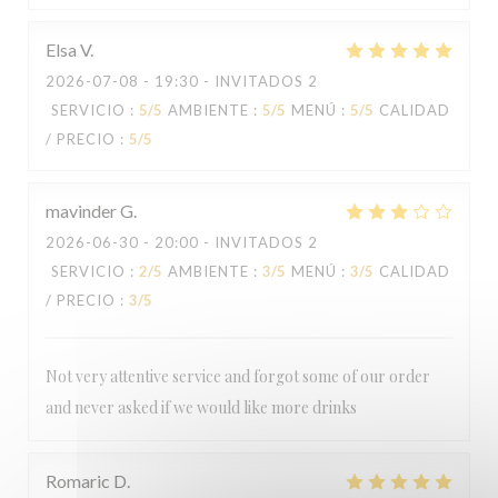
LE BAIA
Elsa
V
2026-07-08
- 19:30 - INVITADOS 2
SERVICIO
:
5
/5
AMBIENTE
:
5
/5
MENÚ
:
5
/5
CALIDAD
/ PRECIO
:
5
/5
mavinder
G
2026-06-30
- 20:00 - INVITADOS 2
SERVICIO
:
2
/5
AMBIENTE
:
3
/5
MENÚ
:
3
/5
CALIDAD
/ PRECIO
:
3
/5
Not very attentive service and forgot some of our order
and never asked if we would like more drinks
Romaric
D