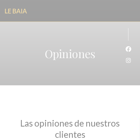
Personalización de sus opciones de cookies
LE BAIA
Opiniones
Face
Inst
Las opiniones de nuestros
clientes