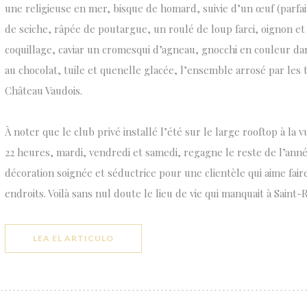
une religieuse en mer, bisque de homard, suivie d’un œuf (parfai
de seiche, râpée de poutargue, un roulé de loup farci, oignon et
coquillage, caviar un cromesqui d’agneau, gnocchi en couleur da
au chocolat, tuile et quenelle glacée, l’ensemble arrosé par les 
Château Vaudois.
À noter que le club privé installé l’été sur le large rooftop à la
22 heures, mardi, vendredi et samedi, regagne le reste de l’ann
décoration soignée et séductrice pour une clientèle qui aime fair
endroits. Voilà sans nul doute le lieu de vie qui manquait à Saint-
((ABRE EN UNA NUEVA VENTANA))
LEA EL ARTICULO