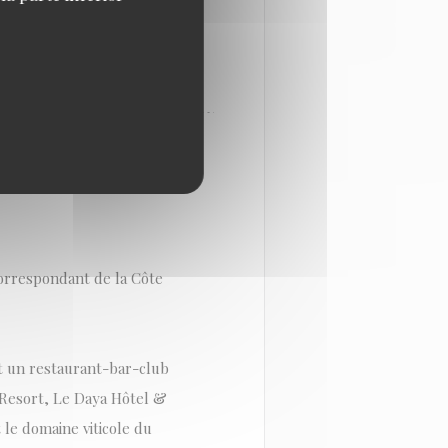
INT-RAPHAËL: SOIRÉE
orrespondant de la Côte
st un restaurant-bar-club
 Resort, Le Daya Hôtel &
 le domaine viticole du