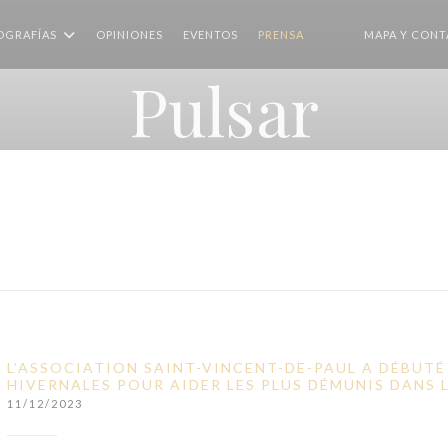
OGRAFÍAS
OPINIONES
EVENTOS
PRENSA
MAPA Y CON
((ABRE EN UNA NUE
((ABRE EN UNA N
Pulsar
L’ASSOCIATION SAINT-VINCENT-DE-PAUL A DÉBUT
HIVERNALES POUR AIDER LES PLUS DÉMUNIS DANS L
11/12/2023