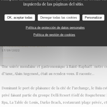
LE BAIA
izquierda de las páginas del sitio.
((ABRE EN UNA NUEVA VENTANA))
LEA EL ARTICULO
OK, aceptar todas
Denegar todas las cookies
Personalizar
Política de protección de datos personales
Política de gestión de cookies
GILLES PUDLOWSKI - LES PIEDS DANS LE PLAT : SA
ÉPICURIENNE AU BAIA
17/09/2022
Une soirée mondaine et gastronomique à Saint-Raphaël : notre c
d’Azur, Alain Angenost, était au rendez-vous. Il raconte…
Dominant le port de plaisance de la cité de l’archange, le Baïa e
privé faisant partie du groupe Delli Resort (Golf de Roquebrune
Spa, La Table de Louis, Darko Beach, restaurant/plage privée, et