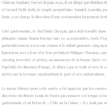
Château Vaudois). Ouvert depuis 2020, il est dirigé par Mathieu 
et Gérard Delli-Zotti, le couple propriétaire. Yannick Lourdin, pa
Paris, a en charge la direction d’une restauration largement festi
Côté gastronomie, le chef Badr Chergui, qui a déjà travaillé dans
plaisante cuisine fusion Europe/Asie. Le 14 septembre, toute l’éq
particulièrement à recevoir comme il le fallait quarante-cinq m
Épicuriens avec à leur tête leur président Philippe Chavaroc, anc
catering terrestre et aérien, un amoureux de la bonne chère et de
l’apéritif, les discours d’usage, le dîner a pu se tenir et avec l
météo sur la terrasse surplombant le port et ses embarcations.
Le menu élaboré pour cette soirée a été apprécié par les convive
directrice du Musée Louis de Funès qui consacre ces temps-ci une
gastronomie et au héros de « l’Aile ou la Cuisse ». Il y avait par