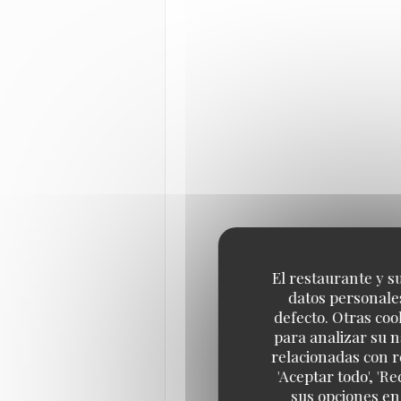
El restaurante y su
datos personales
defecto. Otras coo
para analizar su n
relacionadas con r
'Aceptar todo', 'R
sus opciones en