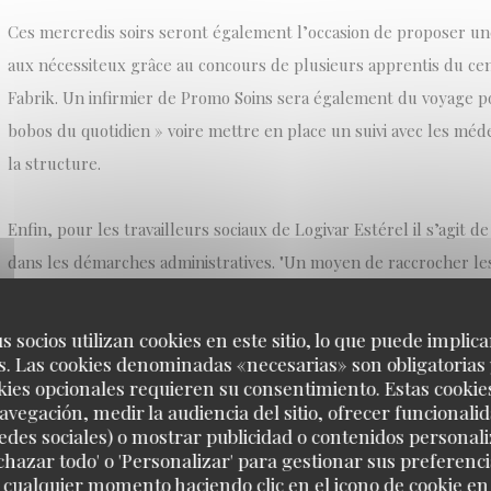
Ces mercredis soirs seront également l’occasion de proposer un
aux nécessiteux grâce au concours de plusieurs apprentis du ce
Fabrik. Un infirmier de Promo Soins sera également du voyage po
bobos du quotidien » voire mettre en place un suivi avec les méd
la structure.
Enfin, pour les travailleurs sociaux de Logivar Estérel il s’agit d
dans les démarches administratives. "Un moyen de raccrocher les
structure afin de leur permettre par la suite d’accéder à leurs 
que beaucoup ne perçoivent pas", révèle la cheffe du service soc
s socios utilizan cookies en este sitio, lo que puede implica
. Las cookies denominadas «necesarias» son obligatorias 
kies opcionales requieren su consentimiento. Estas cookie
*Faubourg de Saïgon, Les ‘‘Roux’’cettes, Le Sursis, Le Grand caf
avegación, medir la audiencia del sitio, ofrecer funcionali
house, Afrique Azur, Old school, Le 1971, L’Escurial, Le Kosy, La
edes sociales) o mostrar publicidad o contenidos personali
echazar todo' o 'Personalizar' para gestionar sus preferen
le Baïa et Kabana café.
 cualquier momento haciendo clic en el icono de cookie en l