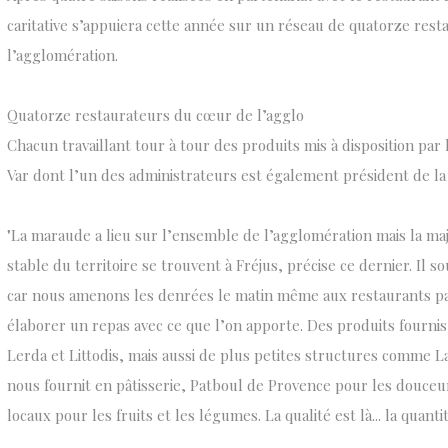
caritative s’appuiera cette année sur un réseau de quatorze res
l’agglomération.
Quatorze restaurateurs du cœur de l’agglo
Chacun travaillant tour à tour des produits mis à disposition par
Var dont l’un des administrateurs est également président de la 
"La maraude a lieu sur l’ensemble de l’agglomération mais la maj
stable du territoire se trouvent à Fréjus, précise ce dernier. Il s
car nous amenons les denrées le matin même aux restaurants part
élaborer un repas avec ce que l’on apporte. Des produits fournis
Lerda et Littodis, mais aussi de plus petites structures comme La
nous fournit en pâtisserie, Patboul de Provence pour les douce
locaux pour les fruits et les légumes. La qualité est là... la quant