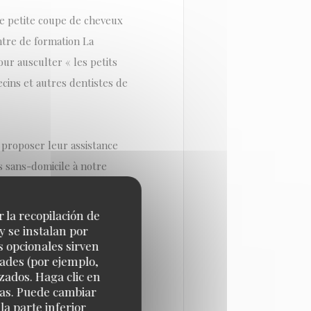
e petite coupe de cheveux
ntre de formation La
ur ausculter « les petits
ecins et autres dentistes de
e proposer leur assistance
 sans-domicile à notre
droits. Notamment le RSA
ial Karen Dupuy.
r la recopilación de
y se instalan por
s opcionales sirven
é de l’Estérel, Le Public
dades (por ejemplo,
 Canne à sucre, Le bercail,
zados. Haga clic en
cias. Puede cambiar
a parte inferior