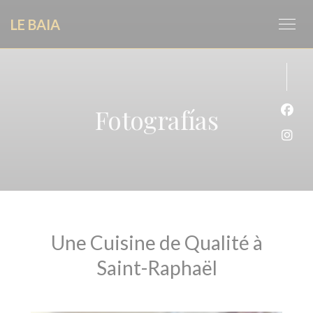
Personalización de sus opciones de cookies
LE BAIA
Fotografías
Face
Inst
Une Cuisine de Qualité à
Saint-Raphaël