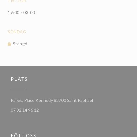
TIS
-
LOR
19:00 - 03:00
SÖNDAG
Stängd
PLATS
((öppnas i ett nytt föns
Parvis, Place Kennedy 83700 Saint Raphaël
07 82 14 96 12
FÖLJ OSS