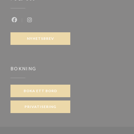
Facebook ((öppnas i ett nytt fönster))
Instagram ((öppnas i ett nytt fönster))
NYHETSBREV
BOKNING
BOKA ETT BORD
PRIVATISERING