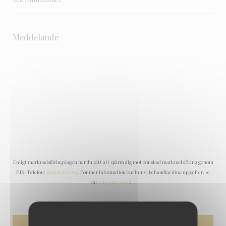
Enligt marknadsföringslagen har du rätt att spärra dig mot oönskad marknadsföring genom
NIX-Telefon:
nixtelefon.org
. För mer information om hur vi behandlar dina uppgifter, se
vår
integritetspolicy
.