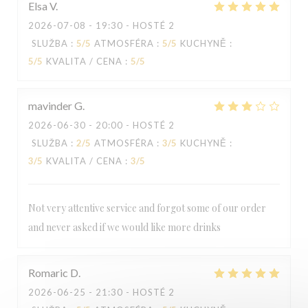
Elsa
V
LE BAIA
2026-07-08
- 19:30 - HOSTÉ 2
SLUŽBA
:
5
/5
ATMOSFÉRA
:
5
/5
KUCHYNĚ
:
5
/5
KVALITA / CENA
:
5
/5
mavinder
G
2026-06-30
- 20:00 - HOSTÉ 2
SLUŽBA
:
2
/5
ATMOSFÉRA
:
3
/5
KUCHYNĚ
:
3
/5
KVALITA / CENA
:
3
/5
Not very attentive service and forgot some of our order
and never asked if we would like more drinks
Romaric
D
2026-06-25
- 21:30 - HOSTÉ 2