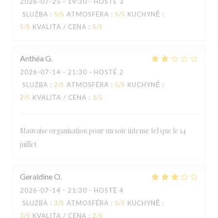
2026-07-25
- 19:30 - HOSTÉ 3
SLUŽBA
:
5
/5
ATMOSFÉRA
:
5
/5
KUCHYNĚ
:
5
/5
KVALITA / CENA
:
5
/5
Anthéa
G
2026-07-14
- 21:30 - HOSTÉ 2
SLUŽBA
:
2
/5
ATMOSFÉRA
:
5
/5
KUCHYNĚ
:
2
/5
KVALITA / CENA
:
1
/5
Mauvaise organisation pour un soir intense tel que le 14
juillet
Geraldine
O
2026-07-14
- 21:30 - HOSTÉ 4
SLUŽBA
:
3
/5
ATMOSFÉRA
:
5
/5
KUCHYNĚ
:
3
/5
KVALITA / CENA
:
2
/5