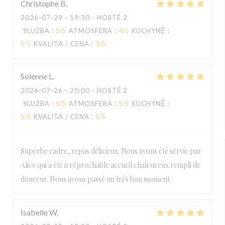
Christophe
B
2026-07-29
- 19:30 - HOSTÉ 2
SLUŽBA
:
5
/5
ATMOSFÉRA
:
4
/5
KUCHYNĚ
:
5
/5
KVALITA / CENA
:
3
/5
Solenne
L
2026-07-26
- 20:00 - HOSTÉ 2
SLUŽBA
:
5
/5
ATMOSFÉRA
:
5
/5
KUCHYNĚ
:
5
/5
KVALITA / CENA
:
5
/5
Superbe cadre, repas délicieux. Nous avons été servie par
Alice qui a été irréprochable accueil chaleureux rempli de
douceur. Nous avons passé un très bon moment.
Isabelle
W