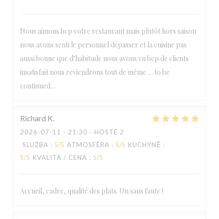
Nous aimons bcp votre restaurant mais plutôt hors saison
nous avons senti le personnel dépasser et la cuisine pas
aussi bonne que d’habitude nous avons vu bcp de clients
insatisfait nous reviendrons tout de même … to be
continued…
Richard
K
2026-07-11
- 21:30 - HOSTÉ 2
SLUŽBA
:
5
/5
ATMOSFÉRA
:
5
/5
KUCHYNĚ
:
5
/5
KVALITA / CENA
:
5
/5
Accueil, cadre, qualité des plats. Un sans faute !