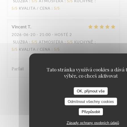
SLUŽBA
:
5
/5
ATMOSFÉRA
:
5
/5
KUCHYNĚ
:
5
/5
KVALITA / CENA
:
5
/5
Vincent
T
2026-06-20
- 21:00 - HOSTÉ 2
SLUŽBA
:
5
/5
ATMOSFÉRA
:
5
/5
KUCHYNĚ
:
5
/5
KVALITA / CENA
:
5
/5
Parfait
Tato stránka využívá cookies a dává t
výběr, co chceš aktivovat
1
2
3
OK, přijmout vše
Odmítnout všechny cookies
Přizpůsobit
Zásady ochrany osobních údajů