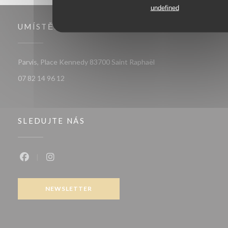
undefined
UMÍSTĚNÍ
((otevře se v novém ok
Parvis, Place Kennedy 83700 Saint Raphaël
07 82 14 96 12
SLEDUJTE NÁS
Facebook ((otevře se v novém okně))
Instagram ((otevře se v novém okně))
NEWSLETTER