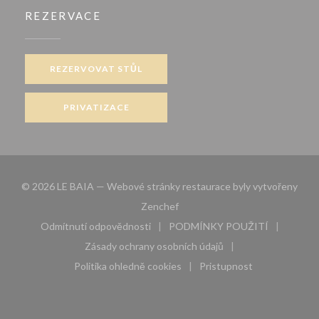
REZERVACE
REZERVOVAT STŮL
PRIVATIZACE
© 2026 LE BAIA — Webové stránky restaurace byly vytvořeny
((otevře se v novém okně))
Zenchef
Odmítnutí odpovědnosti
PODMÍNKY POUŽITÍ
((otevře se v novém okně))
((otevře se v novém 
Zásady ochrany osobních údajů
((otevře se v novém okně))
Politika ohledně cookies
Pristupnost
((otevře se v novém okně))
((otevře se v novém 