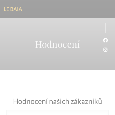
Panel pro správu cookies
LE BAIA
Hodnocení
Face
Inst
Hodnocení našich zákazníků