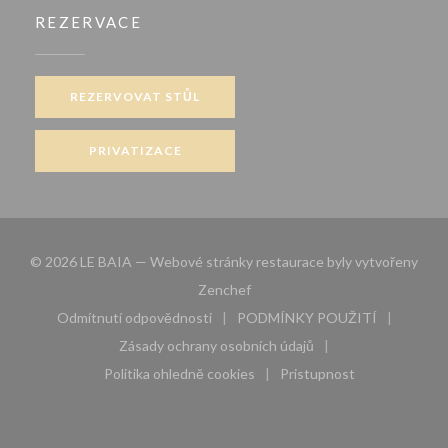
REZERVACE
REZERVOVAT STŮL
PRIVATIZACE
© 2026 LE BAIA — Webové stránky restaurace byly vytvořeny
((otevře se v novém okně))
Zenchef
Odmítnutí odpovědnosti
PODMÍNKY POUŽITÍ
((otevře se v novém okně))
((otevře se v novém 
Zásady ochrany osobních údajů
((otevře se v novém okně))
Politika ohledně cookies
Pristupnost
((otevře se v novém okně))
((otevře se v novém 