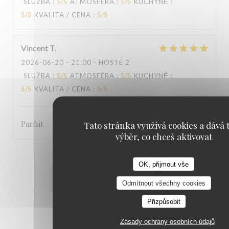
SLUŽBA
:
5
/5
ATMOSFÉRA
:
5
/5
KUCHYNĚ
:
5
/5
KVALITA / CENA
:
5
/5
Vincent
T
2026-06-20
- 21:00 - HOSTÉ 2
SLUŽBA
:
5
/5
ATMOSFÉRA
:
5
/5
KUCHYNĚ
:
5
/5
KVALITA / CENA
:
5
/5
Parfait
Tato stránka využívá cookies a dává t
výběr, co chceš aktivovat
1
2
3
OK, přijmout vše
Odmítnout všechny cookies
Přizpůsobit
Zásady ochrany osobních údajů