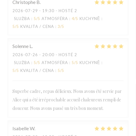
Christophe
B
2026-07-29
- 19:30 - HOSTÉ 2
SLUŽBA
:
5
/5
ATMOSFÉRA
:
4
/5
KUCHYNĚ
:
5
/5
KVALITA / CENA
:
3
/5
Solenne
L
2026-07-26
- 20:00 - HOSTÉ 2
SLUŽBA
:
5
/5
ATMOSFÉRA
:
5
/5
KUCHYNĚ
:
5
/5
KVALITA / CENA
:
5
/5
Superbe cadre, repas délicieux. Nous avons été servie par
Alice qui a été irréprochable accueil chaleureux rempli de
douceur. Nous avons passé un très bon moment.
Isabelle
W