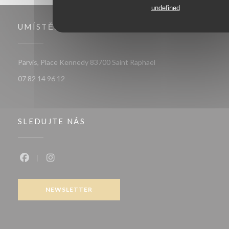
undefined
UMÍSTĚNÍ
((otevře se v novém ok
Parvis, Place Kennedy 83700 Saint Raphaël
07 82 14 96 12
SLEDUJTE NÁS
Facebook ((otevře se v novém okně))
Instagram ((otevře se v novém okně))
NEWSLETTER