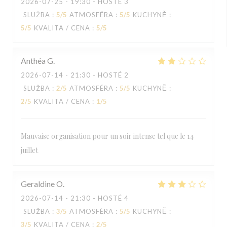
2026-07-25
- 19:30 - HOSTÉ 3
SLUŽBA
:
5
/5
ATMOSFÉRA
:
5
/5
KUCHYNĚ
:
5
/5
KVALITA / CENA
:
5
/5
Anthéa
G
2026-07-14
- 21:30 - HOSTÉ 2
SLUŽBA
:
2
/5
ATMOSFÉRA
:
5
/5
KUCHYNĚ
:
2
/5
KVALITA / CENA
:
1
/5
Mauvaise organisation pour un soir intense tel que le 14
juillet
Geraldine
O
2026-07-14
- 21:30 - HOSTÉ 4
SLUŽBA
:
3
/5
ATMOSFÉRA
:
5
/5
KUCHYNĚ
:
3
/5
KVALITA / CENA
:
2
/5