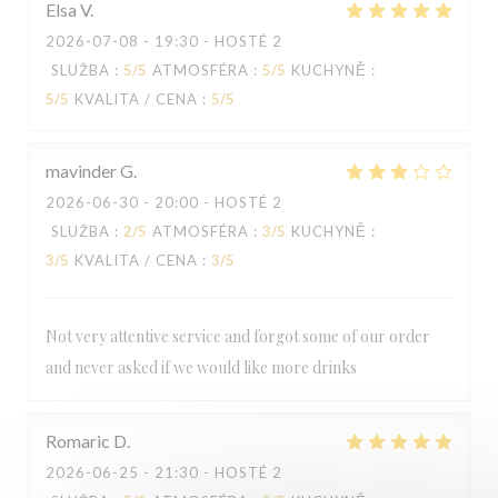
Elsa
V
LE BAIA
2026-07-08
- 19:30 - HOSTÉ 2
SLUŽBA
:
5
/5
ATMOSFÉRA
:
5
/5
KUCHYNĚ
:
5
/5
KVALITA / CENA
:
5
/5
mavinder
G
2026-06-30
- 20:00 - HOSTÉ 2
SLUŽBA
:
2
/5
ATMOSFÉRA
:
3
/5
KUCHYNĚ
:
3
/5
KVALITA / CENA
:
3
/5
Not very attentive service and forgot some of our order
and never asked if we would like more drinks
Romaric
D
2026-06-25
- 21:30 - HOSTÉ 2