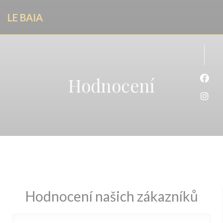
Panel pro správu cookies
LE BAIA
Hodnocení
Face
Inst
Hodnocení našich zákazníků