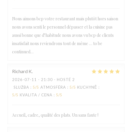
Nous aimons bcp votre restaurant mais plutôt hors saison
nous avons senti le personnel dépasser et la cuisine pas
aussi bonne que d’habitude nous avons vu bcp de clients
insatisfait nous reviendrons tout de même … to be
continued…
Richard
K
2026-07-11
- 21:30 - HOSTÉ 2
SLUŽBA
:
5
/5
ATMOSFÉRA
:
5
/5
KUCHYNĚ
:
5
/5
KVALITA / CENA
:
5
/5
Accueil, cadre, qualité des plats. Un sans faute !