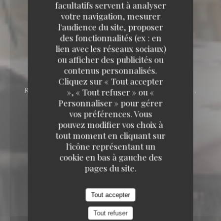
facultatifs servent à analyser
votre navigation, mesurer
l'audience du site, proposer
des fonctionnalités (ex : en
lien avec les réseaux sociaux)
LE BAIA
ou afficher des publicités ou
contenus personnalisés.
LE BAIA
Cliquez sur « Tout accepter
RESTAURANT BAR ET ROOFTOP
PARVIS,
», « Tout refuser » ou «
PLACE KENNEDY 83700 SAINT RAPHAËL
Personnaliser » pour gérer
vos préférences. Vous
pouvez modifier vos choix à
tout moment en cliquant sur
l'icône représentant un
cookie en bas à gauche des
pages du site.
Tout accepter
Tout refuser